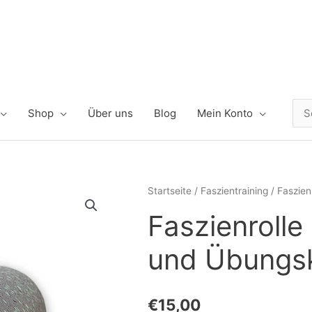
Shop
Über uns
Blog
Mein Konto
Suc
nac
Faszienrolle
Startseite
/
Faszientraining
/ Faszien
inkl.
Faszienrolle
Übungsvideos
und
und Übungs
Übungskatalog
Menge
€
15,00