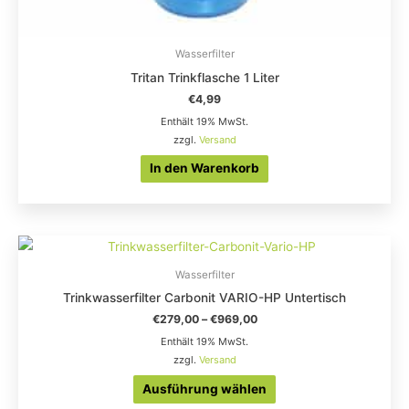
Wasserfilter
Tritan Trinkflasche 1 Liter
€
4,99
Enthält 19% MwSt.
zzgl.
Versand
In den Warenkorb
Dieses
Produkt
Wasserfilter
weist
Trinkwasserfilter Carbonit VARIO-HP Untertisch
mehrere
€
279,00
–
€
969,00
Varianten
Enthält 19% MwSt.
auf.
zzgl.
Versand
Die
Ausführung wählen
Optionen