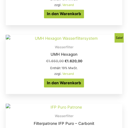
zzgl.
Versand
In den Warenkorb
Ursprünglicher
Aktueller
Sale!
Preis
Preis
war:
ist:
Wasserfilter
€1.650,00
€1.620,00.
UMH Hexagon
€
1.650,00
€
1.620,00
Enthält 19% MwSt.
zzgl.
Versand
In den Warenkorb
Wasserfilter
Filterpatrone IFP Puro – Carbonit