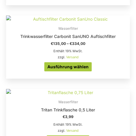
können
auf
Dieses
der
Produkt
Wasserfilter
Produktseite
weist
Trinkwasserfilter Carbonit SanUNO Auftischfilter
gewählt
mehrere
€
135,00
–
€
334,00
werden
Varianten
Enthält 19% MwSt.
auf.
zzgl.
Versand
Die
Ausführung wählen
Optionen
können
auf
der
Wasserfilter
Produktseite
Tritan Trinkflasche 0,5 Liter
gewählt
€
3,99
werden
Enthält 19% MwSt.
zzgl.
Versand