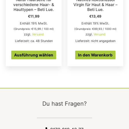
auf
verschiedene Haar- &
Virgin für Haut & Haar –
der
Hauttypen – Beti Lue.
Beti Lue.
Produktseite
€
11,99
€
13,49
gewählt
Enthält 19% MwSt.
Enthält 19% MwSt.
werden
(Grundpreis:
€
15,99
/ 100 ml)
(Grundpreis:
€
89,93
/ 1000 ml)
zzgl.
Versand
zzgl.
Versand
Lieferzeit: ca. 48 Stunden
Lieferzeit: nicht angegeben
Ausführung wählen
In den Warenkorb
Du hast Fragen?