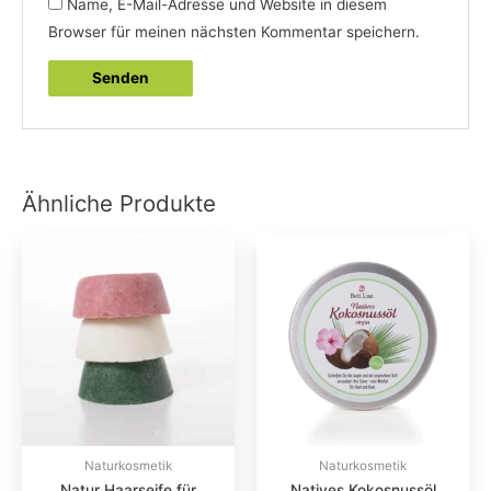
Name, E-Mail-Adresse und Website in diesem
Browser für meinen nächsten Kommentar speichern.
Ähnliche Produkte
Dieses
Produkt
weist
mehrere
Varianten
auf.
Die
Optionen
können
Naturkosmetik
Naturkosmetik
Natur Haarseife für
Natives Kokosnussöl