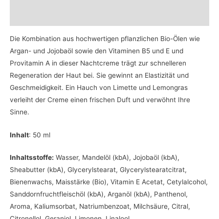
Bewertungen (0)
Die Kombination aus hochwertigen pflanzlichen Bio-Ölen wie
Argan- und Jojobaöl sowie den Vitaminen B5 und E und
Provitamin A in dieser Nachtcreme trägt zur schnelleren
Regeneration der Haut bei. Sie gewinnt an Elastizität und
Geschmeidigkeit. Ein Hauch von Limette und Lemongras
verleiht der Creme einen frischen Duft und verwöhnt Ihre
Sinne.
Inhalt
: 50 ml
Inhaltsstoffe:
Wasser, Mandelöl (kbA), Jojobaöl (kbA),
Sheabutter (kbA), Glycerylstearat, Glycerylstearatcitrat,
Bienenwachs, Maisstärke (Bio), Vitamin E Acetat, Cetylalcohol,
Sanddornfruchtfleischöl (kbA), Arganöl (kbA), Panthenol,
Aroma, Kaliumsorbat, Natriumbenzoat, Milchsäure, Citral,
Citronellol, Geraniol, Limonen, Linalool