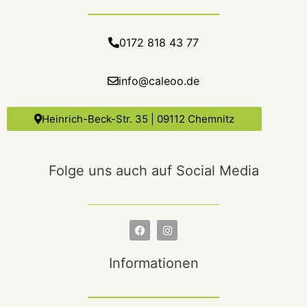
0172 818 43 77
info@caleoo.de
Heinrich-Beck-Str. 35 | 09112 Chemnitz
Folge uns auch auf Social Media
F
I
a
n
c
s
e
t
Informationen
b
a
o
g
o
r
k
a
m