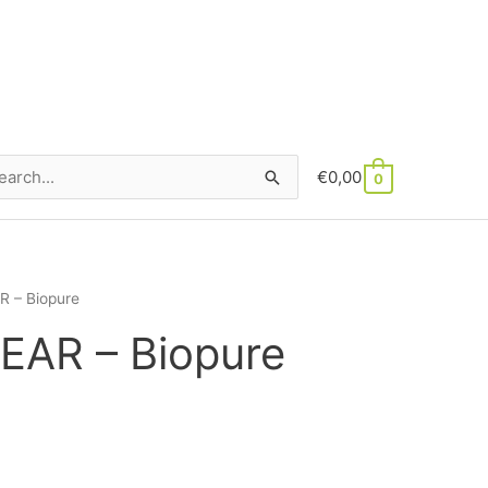
€
0,00
hen
0
h:
 – Biopure
EAR – Biopure