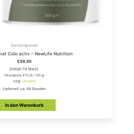
Darmpräparate
at Colo activ – NewLife Nutrition
€
39,95
Enthält 7% MwSt.
(Grundpreis:
€
13,32
/ 100 g)
zzgl.
Versand
Lieferzeit: ca. 48 Stunden
In den Warenkorb