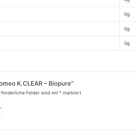
0g
0g
0g
Homeo K.CLEAR – Biopure“
rforderliche Felder sind mit
*
markiert