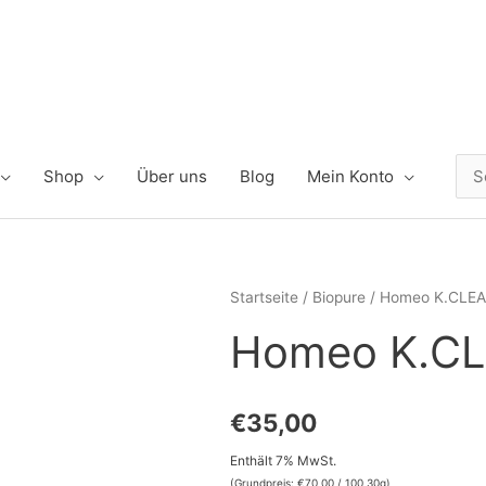
Shop
Über uns
Blog
Mein Konto
Suc
nac
Startseite
/
Biopure
/ Homeo K.CLEAR
Homeo K.CL
€
35,00
Enthält 7% MwSt.
(Grundpreis:
€
70,00
/ 100 30g)