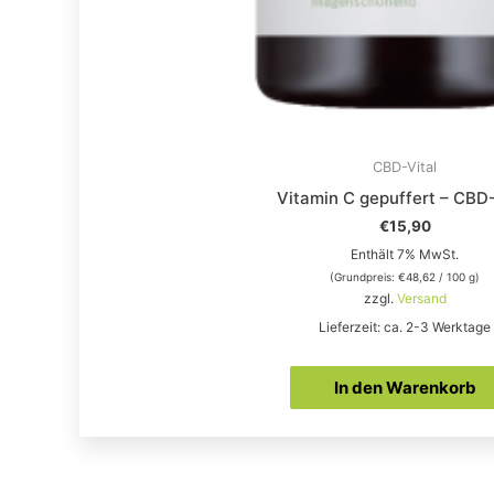
CBD-Vital
Vitamin C gepuffert – CBD-
€
15,90
Enthält 7% MwSt.
(Grundpreis:
€
48,62
/ 100 g)
zzgl.
Versand
Lieferzeit: ca. 2-3 Werktage
In den Warenkorb