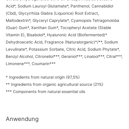
Acid*, Sodium Lauroyl Glutamate*, Panthenol, Cannabidiol
(Cbd), Glycyrrhiza Glabra (Liquorice) Root Extract,
Maltodextrin*, Glyceryl Caprylate*, Cyamopsis Tetragonoloba
(Guar) Gum*, Xanthan Gum*, Tocopheryl Acetate (Stable
Vitamin E), Bisabolol*, Hyaluronic Acid (Biofermented)*
Dehydroacetic Acid, Fragrance (Naturalorganic)*/**, Sodium
Levulinate*, Potassium Sorbate, Citric Acid, Sodium Phytate*,
Benzyl Alcohol, Citronellol***, Geraniol***, Linalool***, Citral***,
Limonene***, Coumarin***
* Ingredients from natural origin (97,5%)
** Ingredients from organic agricultural source (21%)
*** Components from natural essential oils
Anwendung