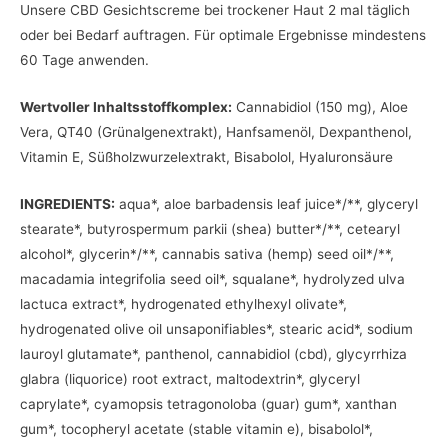
Unsere CBD Gesichtscreme bei trockener Haut 2 mal täglich
oder bei Bedarf auftragen. Für optimale Ergebnisse mindestens
60 Tage anwenden.
Wertvoller Inhaltsstoffkomplex:
Cannabidiol (150 mg), Aloe
Vera, QT40 (Grünalgenextrakt), Hanfsamenöl, Dexpanthenol,
Vitamin E, Süßholzwurzelextrakt, Bisabolol, Hyaluronsäure
INGREDIENTS:
aqua*, aloe barbadensis leaf juice*/**, glyceryl
stearate*, butyrospermum parkii (shea) butter*/**, cetearyl
alcohol*, glycerin*/**, cannabis sativa (hemp) seed oil*/**,
macadamia integrifolia seed oil*, squalane*, hydrolyzed ulva
lactuca extract*, hydrogenated ethylhexyl olivate*,
hydrogenated olive oil unsaponifiables*, stearic acid*, sodium
lauroyl glutamate*, panthenol, cannabidiol (cbd), glycyrrhiza
glabra (liquorice) root extract, maltodextrin*, glyceryl
caprylate*, cyamopsis tetragonoloba (guar) gum*, xanthan
gum*, tocopheryl acetate (stable vitamin e), bisabolol*,