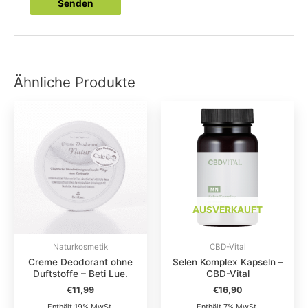
Ähnliche Produkte
AUSVERKAUFT
Naturkosmetik
CBD-Vital
Creme Deodorant ohne
Selen Komplex Kapseln –
Duftstoffe – Beti Lue.
CBD-Vital
€
11,99
€
16,90
Enthält 19% MwSt.
Enthält 7% MwSt.