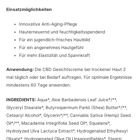
Einsatzmöglichkeiten
Innovative Anti-Aging-Pflege
Hauterneuernd und feuchtigkeitsspendend
Für ein jugendlich-frisches Hautbild
Für ein angenehmes Hautgefühl
Für mehr Elastizität und Spannkraft
Anwendung:
Die CBD Gesichtscreme bei trockener Haut 2
mal täglich oder bei Bedarf auftragen. Für optimale Ergebnisse
mindestens 60 Tage anwenden.
INGREDIENTS:
Aqua*, Aloe Barbadensis Leaf Juice*/**,
Glyceryl Stearate*, Butyrospermum Parkii (Shea) Butter*/**,
Cetearyl Alcohol*, Glycerin*/**, Cannabis Sativa (Hemp) Seed
Oil*/**, Macadamia Integrifolia Seed Oil*, Squalane*,
Hydrolyzed Ulva Lactuca Extract*, Hydrogenated Ethylhexyl
Olivate*, Hydrogenated Olive Oil Unsaponifiables*, Stearic